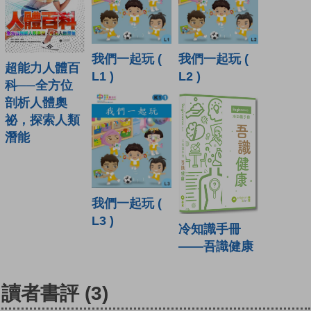
我們一起玩 (
我們一起玩 (
超能力人體百
L1 )
L2 )
科──全方位
剖析人體奧
祕，探索人類
潛能
我們一起玩 (
L3 )
冷知識手冊
——吾識健康
讀者書評
(3)