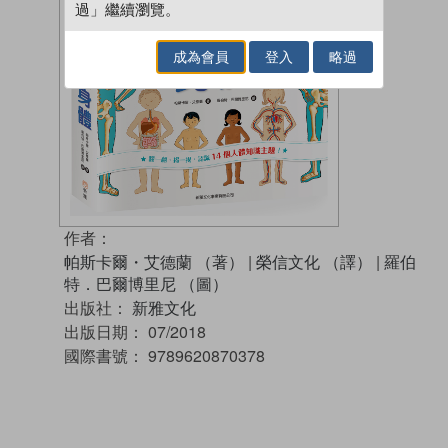
過」繼續瀏覽。
成為會員
登入
略過
作者：
帕斯卡爾・艾德蘭 （著）
|
榮信文化 （譯）
|
羅伯
特．巴爾博里尼 （圖）
出版社：
新雅文化
出版日期：
07/2018
國際書號：
9789620870378