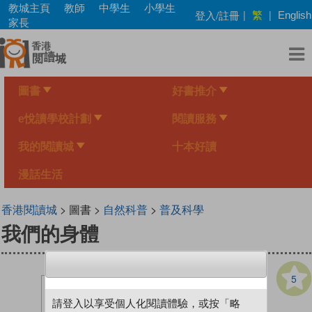
Skip
教城主頁
教師
中學生
小學生
繁
登入/註冊
|
|
English
to
家長
main
content
圖書
好書推介
e悅讀學校計劃
閱讀服務
我的閱讀城
十本好讀
漫話生活
香港閱讀城
> 圖書 >
自然科普
>
普及科學
我們的身體
5
請登入以享受個人化閱讀體驗，或按「略