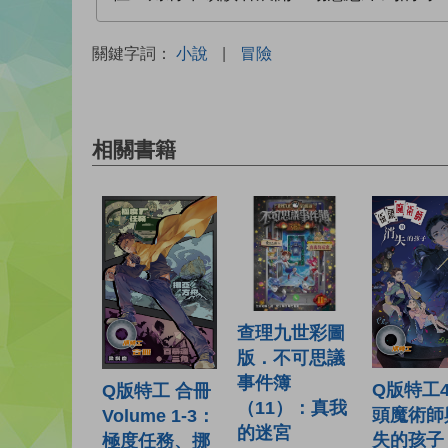
關鍵字詞：
小說
|
冒險
相關書籍
查理九世彩圖
版．不可思議
事件簿
Q版特工4
Q版特工 合冊
（11）：真我
頭魔術師
Volume 1-3：
的迷宮
失的孩子
極度任務、挪