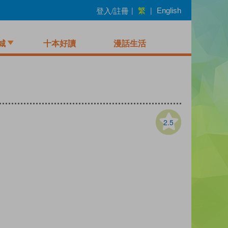
繁
登入/註冊
|
|
English
城
十本好讀
漫話生活
2.5