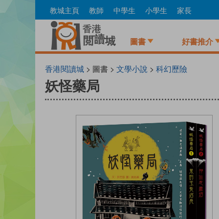
Skip
教城主頁
教師
中學生
小學生
家長
to
main
content
圖書
好書推介
香港閱讀城
> 圖書 >
文學小說
>
科幻歷險
妖怪藥局