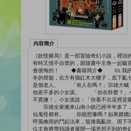
內容簡介
《妖怪藥局》是一部冒險奇幻小說，裡頭
有時又情不自禁的，跟隨書中主角一起皺
會後悔的！ ◆書籍簡介◆ 01.我的
冬的燈籠，右方有個紅木大櫃子，底下亂
是個老人。 「有人在嗎？」宗雄大喊
他差不多的小女孩。 「你在幹麼？」
不賣鹽！」小女孩說：「你看不出這裡是
宗雄全家搬來山南小鎮已經半年多了，回
仙鬼怪都有。 你能想像嗎？如果嫦娥出
呼風喚雨的鬥起法來，龍捲風亂吹、雨下
位主角將帶領讀者展開一場意想不到的奇