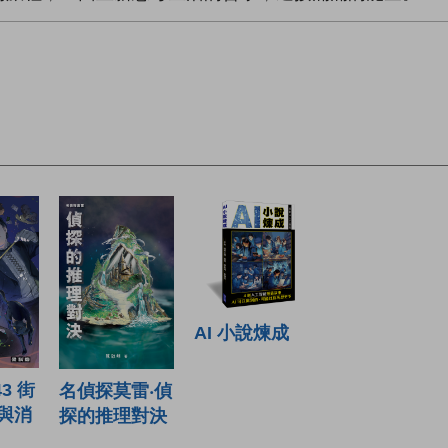
AI 小說煉成
3 街
名偵探莫雷‧偵
與消
探的推理對決