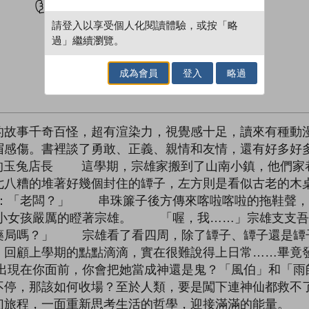
請登入以享受個人化閱讀體驗，或按「略
過」繼續瀏覽。
成為會員
登入
略過
的故事千奇百怪，超有渲染力，視覺感十足，讀來有種動
眉感傷。書裡談了勇敢、正義、親情和友情，還有好多好
玉兔店長 這學期，宗雄家搬到了山南小鎮，他們家巷
七八糟的堆著好幾個封住的罈子，左方則是看似古老的
：「老闆？」 串珠簾子後方傳來喀啦喀啦的拖鞋聲，
小女孩嚴厲的瞪著宗雄。 「喔，我……」宗雄支支
藥局嗎？」 宗雄看了看四周，除了罈子、罈子還是罈
顧上學期的點點滴滴，實在很難說得上日常……畢竟發
現在你面前，你會把她當成神還是鬼？「風伯」和「雨
不停，那該如何收場？至於人類，要是闖下連神仙都救
幻旅程，一面重新思考生活的哲學，迎接滿滿的能量。