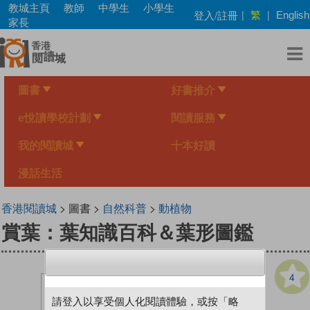
Skip
教城主頁
教師
中學生
小學生
繁
登入/註冊
|
|
English
to
家長
main
content
圖書
好書推介
e悅讀學校計劃
閱讀服務
我的閱讀城
十本好讀
漫話生活
香港閱讀城
> 圖書 >
自然科普
>
動植物
賞葉：葉知識百科＆葉形圖鑑
4
請登入以享受個人化閱讀體驗，或按「略