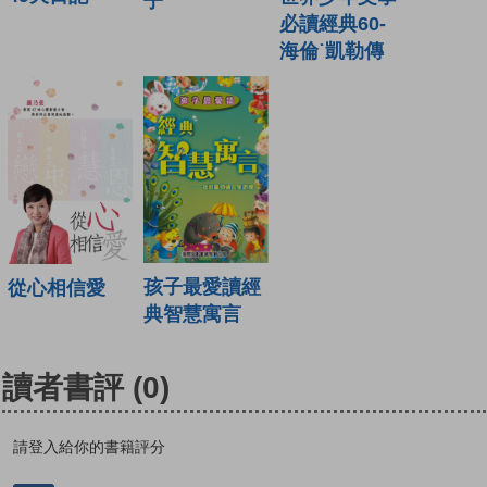
子
必讀經典60-
海倫˙凱勒傳
孩子最愛讀經
從心相信愛
典智慧寓言
讀者書評
(0)
請登入給你的書籍評分