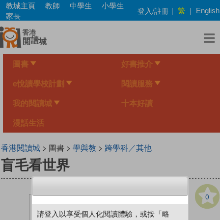
Skip
教城主頁
教師
中學生
小學生
繁
登入/註冊
|
|
English
to
家長
main
content
圖書
好書推介
e悅讀學校計劃
閱讀服務
我的閱讀城
十本好讀
漫話生活
香港閱讀城
> 圖書 >
學與教
>
跨學科／其他
盲毛看世界
0
請登入以享受個人化閱讀體驗，或按「略