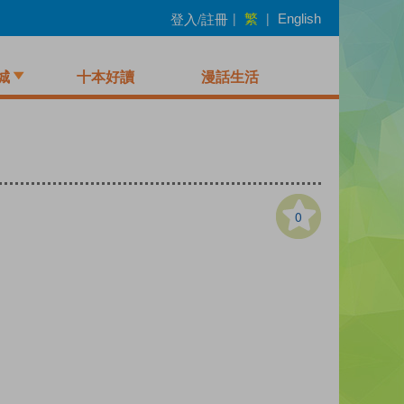
繁
登入/註冊
|
|
English
城
十本好讀
漫話生活
0