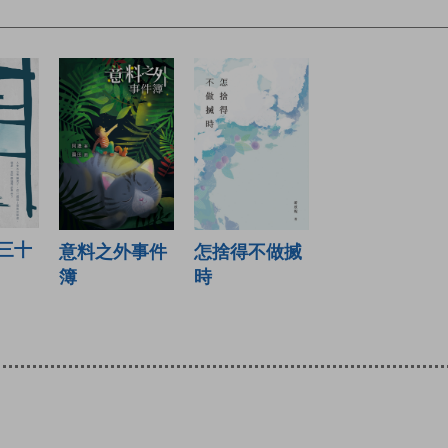
三十
意料之外事件
怎捨得不做搣
簿
時