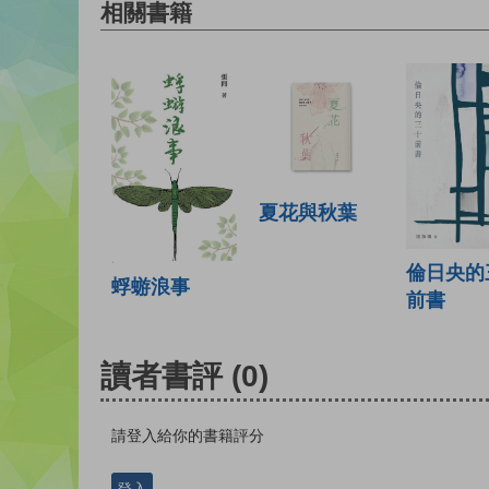
相關書籍
夏花與秋葉
倫日央的
蜉蝣浪事
前書
讀者書評
(0)
請登入給你的書籍評分