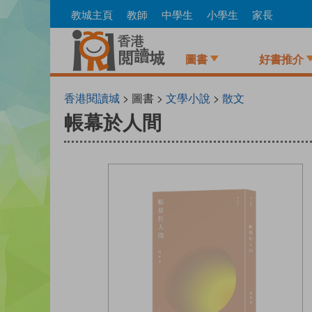
Skip
教城主頁
教師
中學生
小學生
家長
to
main
content
圖書
好書推介
香港閱讀城
> 圖書 >
文學小說
>
散文
帳幕於人間