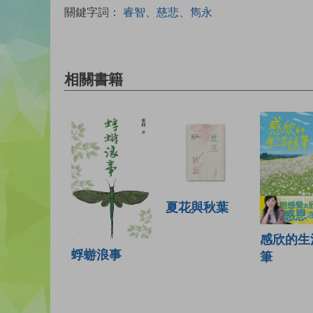
關鍵字詞：
睿智、慈悲、雋永
相關書籍
夏花與秋葉
感欣的生
蜉蝣浪事
筆