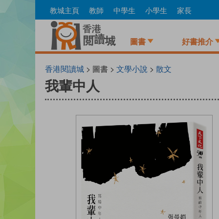
Skip
教城主頁
教師
中學生
小學生
家長
to
main
content
圖書
好書推介
香港閱讀城
> 圖書 >
文學小說
>
散文
我輩中人