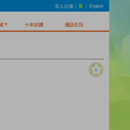
繁
登入/註冊
|
|
English
城
十本好讀
漫話生活
0