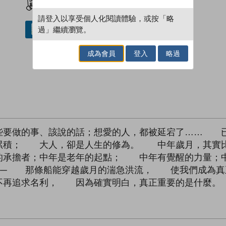
請登入以享受個人化閱讀體驗，或按「略
過」繼續瀏覽。
借閱實體書
成為會員
登入
略過
要做的事、該說的話；想愛的人，都被延宕了…… 已
積； 大人，卻是人生的修為。 中年歲月，其實比
承擔者；中年是老年的起點； 中年有覺醒的力量；
船── 那條船能穿越歲月的湍急洪流， 使我們成為
不再追求名利， 因為確實明白，真正重要的是什麼