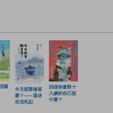
活隨
回頭你會對十
今天想要做甚
八歲的自己說
麼？——退休
什麼？
生活札記