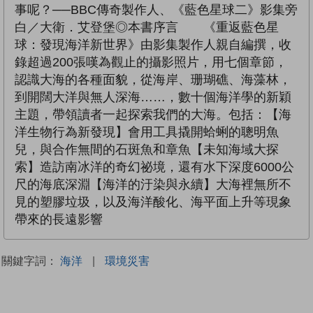
事呢？──BBC傳奇製作人、《藍色星球二》影集旁
白／大衛．艾登堡◎本書序言 《重返藍色星
球：發現海洋新世界》由影集製作人親自編撰，收
錄超過200張嘆為觀止的攝影照片，用七個章節，
認識大海的各種面貌，從海岸、珊瑚礁、海藻林，
到開闊大洋與無人深海……，數十個海洋學的新穎
主題，帶領讀者一起探索我們的大海。包括：【海
洋生物行為新發現】會用工具撬開蛤蜊的聰明魚
兒，與合作無間的石斑魚和章魚【未知海域大探
索】造訪南冰洋的奇幻祕境，還有水下深度6000公
尺的海底深淵【海洋的汙染與永續】大海裡無所不
見的塑膠垃圾，以及海洋酸化、海平面上升等現象
帶來的長遠影響
關鍵字詞：
海洋
|
環境災害