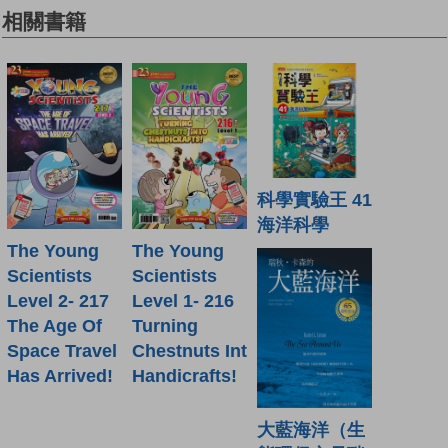
相關書籍
科學實驗王 41
海洋科學
The Young
The Young
Scientists
Scientists
Level 2- 217
Level 1- 216
The Age Of
Turning
Space Travel
Chestnuts Int
Has Arrived!
Handicrafts!
大藍海洋（生