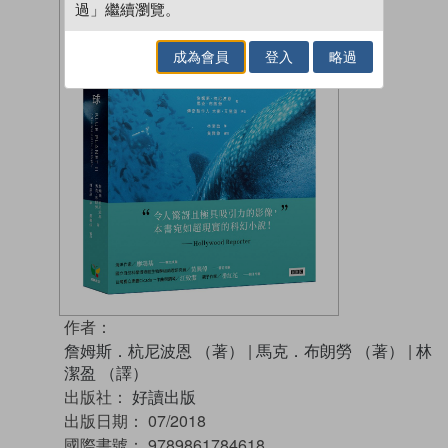
過」繼續瀏覽。
成為會員
登入
略過
作者：
詹姆斯．杭尼波恩 （著）
|
馬克．布朗勞 （著）
|
林
潔盈 （譯）
出版社：
好讀出版
出版日期：
07/2018
國際書號：
9789861784618