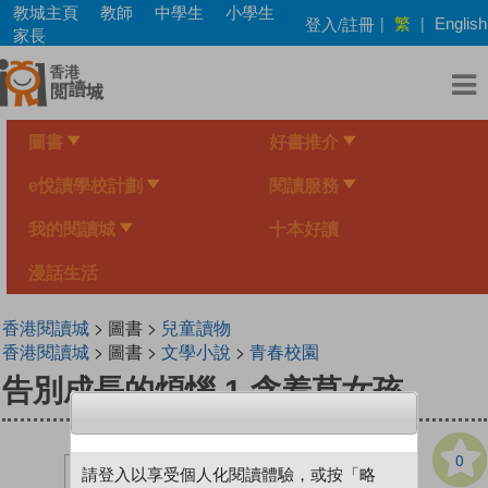
Skip
教城主頁
教師
中學生
小學生
繁
登入/註冊
|
|
English
to
家長
main
content
圖書
好書推介
e悅讀學校計劃
閱讀服務
我的閱讀城
十本好讀
漫話生活
香港閱讀城
> 圖書 >
兒童讀物
香港閱讀城
> 圖書 >
文學小說
>
青春校園
告別成長的煩惱 1 含羞草女孩
0
請登入以享受個人化閱讀體驗，或按「略