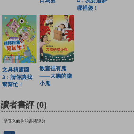
日烏雲
4：我要追夢
哪裡傻！
教室裡有鬼
文具精靈國
——大膽的膽
3：請你讓我
小鬼
幫幫忙！
讀者書評
(0)
請登入給你的書籍評分