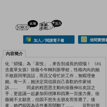
試閲
加入閱讀紀錄
借閱實體
加入／閱讀電子書
內容簡介
化「煩惱」為「喜悅」，來告別成長的煩惱！ 《#1
含羞草女孩》徐薇今年轉到新學校，性格內向的她
不敢跟同學說話，而且父母忙於工作，無暇理會
她。有一天，她決定寫信跟自己喜歡的作家傾
訴…… 同桌的程思思主動向徐薇伸出友誼之
手，更提議一起參加田徑隊和四乘一百接力賽。徐
薇雖不太願意，但因不想失去朋友而答應了。後
來，她們卻因為這件事而鬧翻了…… 這對好朋