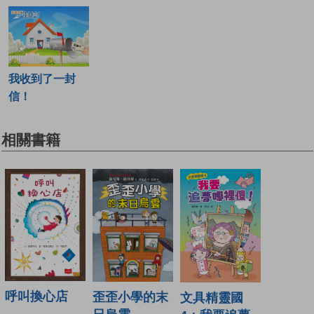
我收到了一封
信！
相關書籍
呼叫換心店
歪歪小學的末
文具精靈國