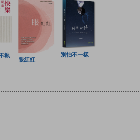
別怕不一樣
不執
眼紅紅