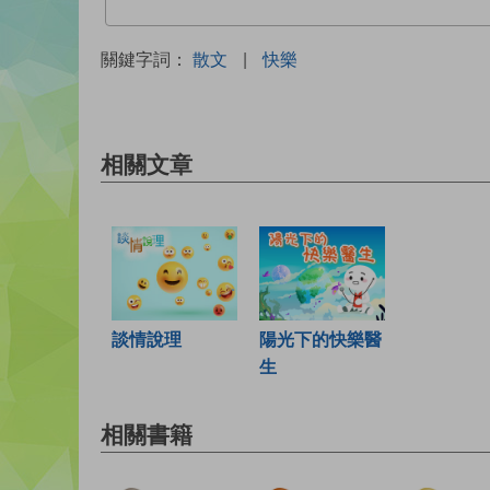
關鍵字詞：
散文
|
快樂
相關文章
談情說理
陽光下的快樂醫
生
相關書籍