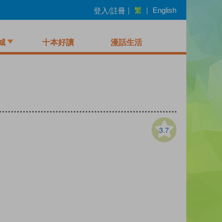
繁
登入/註冊
|
|
English
城
十本好讀
漫話生活
3.7