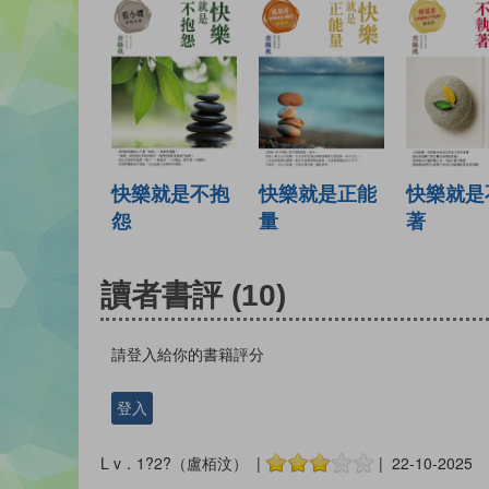
快樂就是不抱
快樂就是正能
快樂就是
怨
量
著
讀者書評
(10)
請登入給你的書籍評分
登入
L v．1?2?（盧栢汶） |
| 22-10-2025