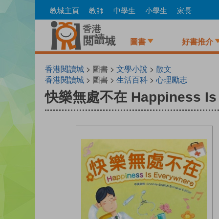
Skip
教城主頁
教師
中學生
小學生
家長
to
main
content
圖書
好書推介
香港閱讀城
> 圖書 >
文學小說
>
散文
香港閱讀城
> 圖書 >
生活百科
>
心理勵志
快樂無處不在 Happiness Is 