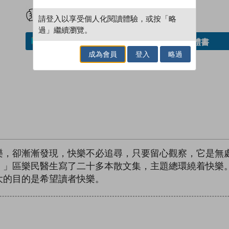
試閲
加入閱讀紀錄
請登入以享受個人化閱讀體驗，或按「略
過」繼續瀏覽。
借閱實體書
加入／閱讀電子書
成為會員
登入
略過
樂，卻漸漸發現，快樂不必追尋，只要留心觀察，它是無
。」區樂民醫生寫了二十多本散文集，主題總環繞着快樂
大的目的是希望讀者快樂。