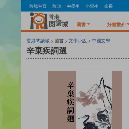
Skip
教城主頁
教師
中學生
小學生
家長
to
main
content
圖書
好書推介
香港閱讀城
> 圖書 >
文學小說
>
中國文學
辛棄疾詞選