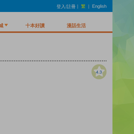
繁
登入/註冊
|
|
English
城
十本好讀
漫話生活
4.3