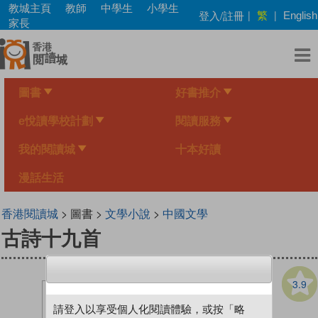
Skip
教城主頁
教師
中學生
小學生
繁
登入/註冊
|
|
English
to
家長
main
content
圖書
好書推介
e悅讀學校計劃
閱讀服務
我的閱讀城
十本好讀
漫話生活
香港閱讀城
> 圖書 >
文學小說
>
中國文學
古詩十九首
3.9
請登入以享受個人化閱讀體驗，或按「略