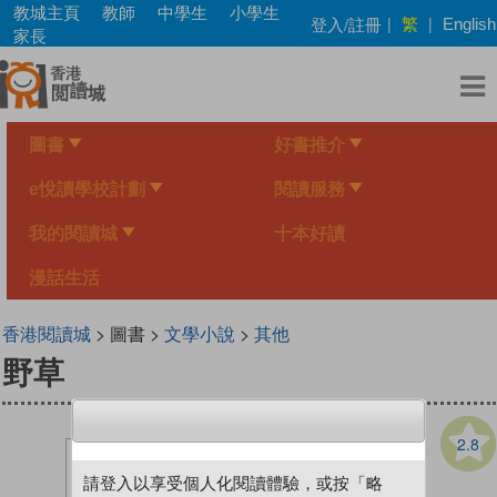
Skip
教城主頁
教師
中學生
小學生
繁
登入/註冊
|
|
English
to
家長
main
content
圖書
好書推介
e悅讀學校計劃
閱讀服務
我的閱讀城
十本好讀
漫話生活
香港閱讀城
> 圖書 >
文學小說
>
其他
野草
2.8
請登入以享受個人化閱讀體驗，或按「略