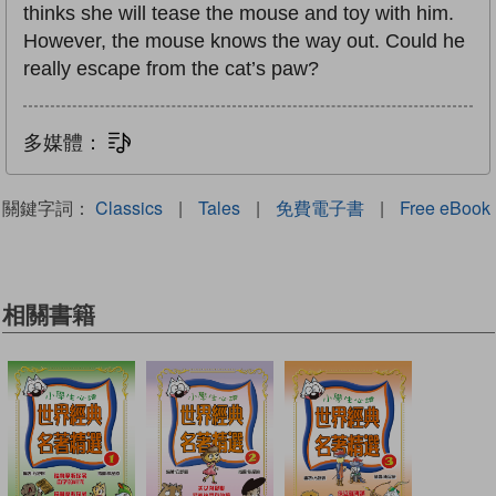
thinks she will tease the mouse and toy with him.
However, the mouse knows the way out. Could he
really escape from the cat’s paw?
多媒體：
文字同步朗讀
關鍵字詞：
Classics
|
Tales
|
免費電子書
|
Free eBook
相關書籍