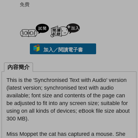
免費
試閲
加入閱讀紀錄
加入／閱讀電子書
內容簡介
This is the 'Synchronised Text with Audio' version
(latest version; synchronised text with audio
available; font size and contents of the page can
be adjusted to fit into any screen size; suitable for
using on all kinds of devices; eBook file size about
300 MB).
Miss Moppet the cat has captured a mouse. She