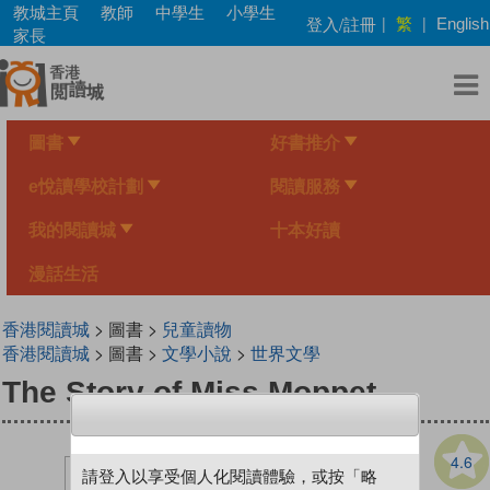
Skip
教城主頁
教師
中學生
小學生
繁
登入/註冊
|
|
English
to
家長
main
content
圖書
好書推介
e悅讀學校計劃
閱讀服務
我的閱讀城
十本好讀
漫話生活
香港閱讀城
> 圖書 >
兒童讀物
香港閱讀城
> 圖書 >
文學小說
>
世界文學
The Story of Miss Moppet
4.6
請登入以享受個人化閱讀體驗，或按「略