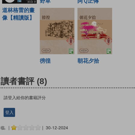
野草
阿Ｑ正傳
道林格雷的畫
像【精讀版】
徬徨
朝花夕拾
讀者書評
(8)
請登入給你的書籍評分
登入
临. |
| 30-12-2024