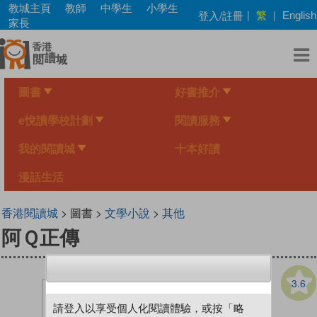
Skip
教城主頁
教師
中學生
小學生
繁
登入/註冊
|
|
English
to
家長
main
content
圖書
好書推介
e悅讀學校計劃
閱讀服務
我的閱讀城
十本好讀
漫話生活
香港閱讀城
> 圖書 >
文學小說
>
其他
阿Ｑ正傳
3.6
請登入以享受個人化閱讀體驗，或按「略