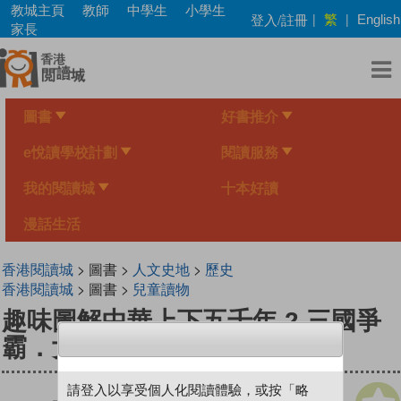
Skip
教城主頁
教師
中學生
小學生
繁
登入/註冊
|
|
English
to
家長
main
content
圖書
好書推介
e悅讀學校計劃
閱讀服務
我的閱讀城
十本好讀
漫話生活
香港閱讀城
> 圖書 >
人文史地
>
歷史
香港閱讀城
> 圖書 >
兒童讀物
趣味圖解中華上下五千年 2 三國爭
霸．女皇武則天
請登入以享受個人化閱讀體驗，或按「略