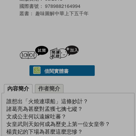
國際書號：
9789882164994
叢書：
趣味圖解中華上下五千年
試閲
加入閱讀紀錄
借閱實體書
內容簡介
作者簡介
誰想出「火燒連環船」這條妙計？
諸葛亮為甚麼對孟獲七擒七縱？
文成公主何以遠嫁吐蕃？
女皇武則天如何成為歷史上第一位女皇帝？
楊貴妃的下場為甚麼這麼悲慘？