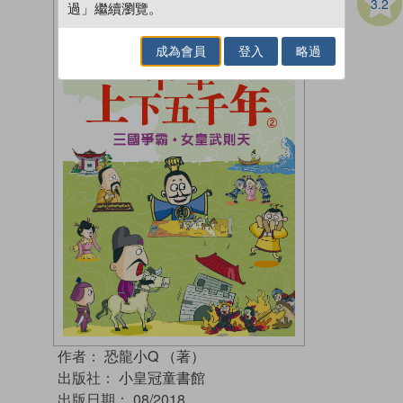
3.2
過」繼續瀏覽。
成為會員
登入
略過
作者：
恐龍小Q （著）
出版社：
小皇冠童書館
出版日期：
08/2018