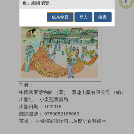
0
過」繼續瀏覽。
成為會員
登入
略過
作者：
中國國家博物館 （著）
|
童趣出版有限公司 （編）
出版社：
小皇冠童書館
出版日期：
10/2018
國際書號：
9789882165069
叢書：
中國國家博物館兒童歷史百科繪本