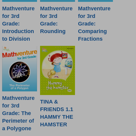
Mathventure
Mathventure
Mathventure
for 3rd
for 3rd
for 3rd
Grade:
Grade:
Grade:
Introduction
Rounding
Comparing
to Division
Fractions
Mathventure
TINA &
for 3rd
FRIENDS 1.1
Grade: The
HAMMY THE
Perimeter of
HAMSTER
a Polygone