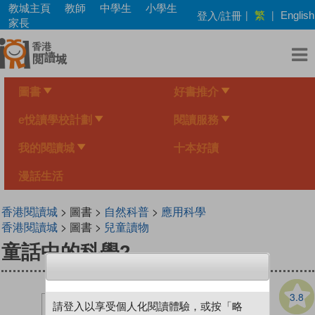
Skip
教城主頁
教師
中學生
小學生
繁
登入/註冊
|
|
English
to
家長
main
content
圖書
好書推介
e悅讀學校計劃
閱讀服務
我的閱讀城
十本好讀
漫話生活
香港閱讀城
> 圖書 >
自然科普
>
應用科學
香港閱讀城
> 圖書 >
兒童讀物
童話中的科學2
3.8
請登入以享受個人化閱讀體驗，或按「略