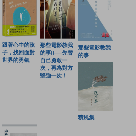
跟著心中的孩
那些電影教我
那些電影教我
子，找回面對
的事II──先替
的事
世界的勇氣
自己勇敢一
次，再為對方
堅強一次！
積風集