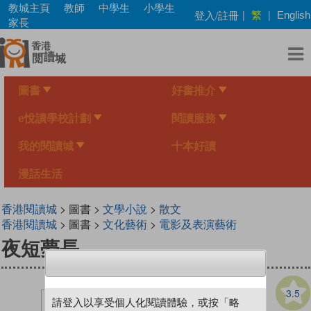
Skip
教城主頁
教師
中學生
小學生
繁
登入/註冊
|
|
English
to
家長
main
content
圖書
好書推介
e悅讀學校計劃
閱讀服務
我的閱讀城
十本好讀
漫話生活
香港閱讀城
> 圖書 >
文學小說
>
散文
香港閱讀城
> 圖書 >
文化藝術
>
電影及表演藝術
夜短夢長
3.5
請登入以享受個人化閱讀體驗，或按「略