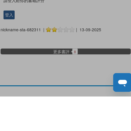
請登入給你的書籍評分
登入
nickname-sta-682311 |
| 13-09-2025
更多書評
8
關於教城
最新消息
教師
中學生
小學生
家長
人才招募
聯絡我們
服務承諾
教城電子報