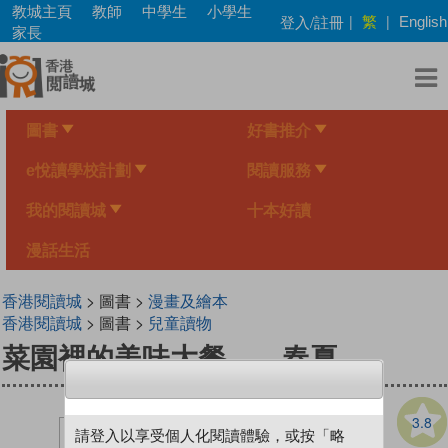
Skip
教城主頁
教師
中學生
小學生
繁
登入/註冊
|
|
English
to
家長
main
content
圖書
好書推介
e悅讀學校計劃
閱讀服務
我的閱讀城
十本好讀
漫話生活
香港閱讀城
> 圖書 >
漫畫及繪本
香港閱讀城
> 圖書 >
兒童讀物
菜園裡的美味大餐——春夏
3.8
請登入以享受個人化閱讀體驗，或按「略