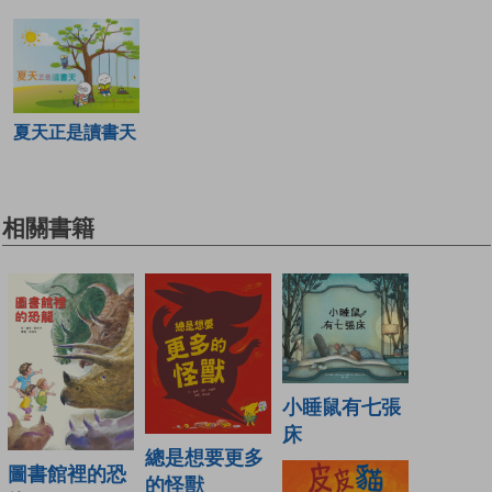
夏天正是讀書天
相關書籍
小睡鼠有七張
床
總是想要更多
圖書館裡的恐
的怪獸