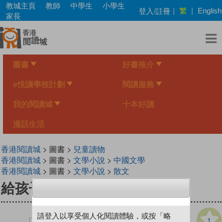
Skip
教城主頁
教師
中學生
小學生
繁
登入/註冊
|
|
English
to
家長
main
content
圖書
好書推介
e悅讀學校計劃
閱讀服務
我的閱讀城
十本好讀
漫話生活
香港閱讀城
> 圖書 >
兒童讀物
香港閱讀城
> 圖書 >
文學小說
>
中國文學
香港閱讀城
> 圖書 >
文學小說
>
散文
給孩子的故事
請登入以享受個人化閱讀體驗，或按「略
1