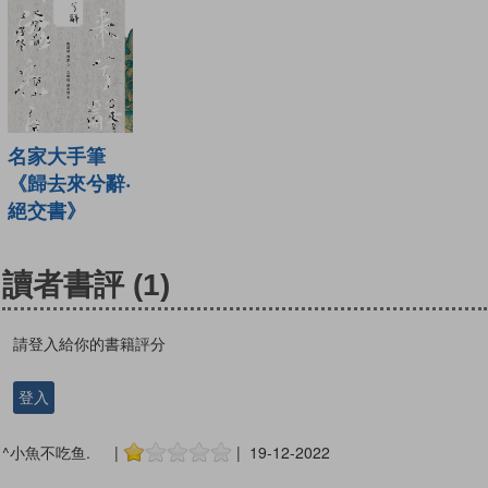
名家大手筆
《歸去來兮辭‧
絕交書》
讀者書評
(1)
請登入給你的書籍評分
登入
^小魚不吃鱼. |
| 19-12-2022