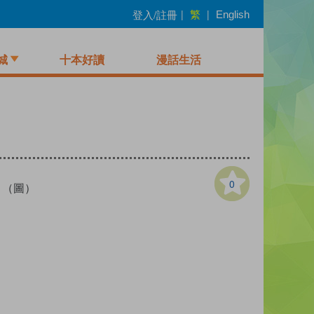
繁
登入/註冊
|
|
English
城
十本好讀
漫話生活
0
RD （圖）