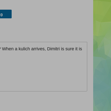
9
hen a kulich arrives, Dimitri is sure it is