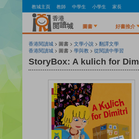
Skip
教城主頁
教師
中學生
小學生
家長
to
main
content
圖書
好書推介
香港閱讀城
> 圖書 >
文學小說
>
翻譯文學
香港閱讀城
> 圖書 >
學與教
>
從閱讀中學習
StoryBox: A kulich for Dimi