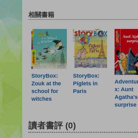
相關書籍
StoryBox:
StoryBox:
Adventu
Zouk at the
Piglets in
x: Aunt
school for
Paris
Agatha's
witches
surprise
讀者書評
(0)