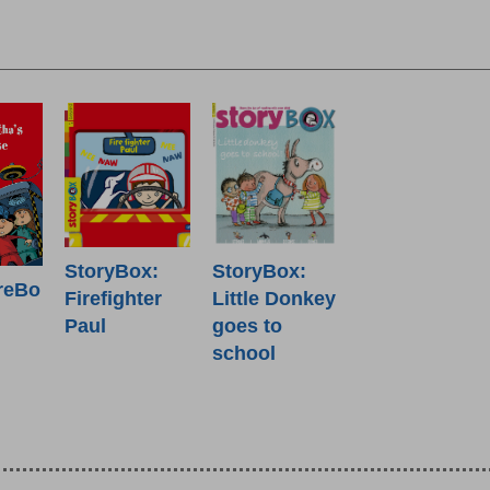
StoryBox:
StoryBox:
reBo
Firefighter
Little Donkey
Paul
goes to
school