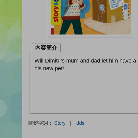
內容簡介
Will Dimitri’s mum and dad let him have a d
his new pet!
關鍵字詞：
Story
|
kids