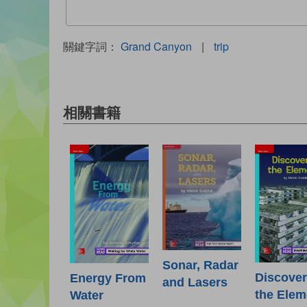
關鍵字詞：
Grand Canyon
|
trip
相關書籍
Sonar, Radar
Discover
Energy From
and Lasers
the Elem
Water