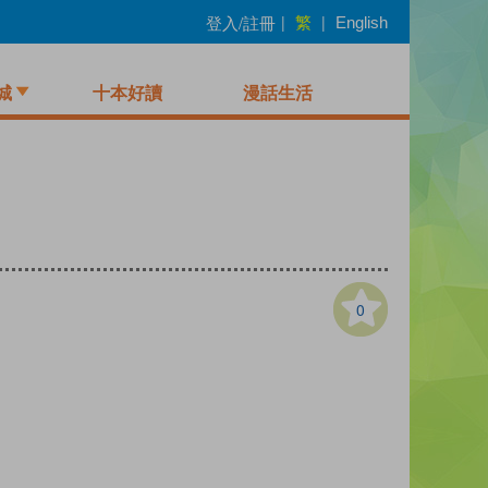
繁
登入/註冊
|
|
English
城
十本好讀
漫話生活
0