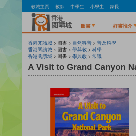
Skip
教城主頁
教師
中學生
小學生
家長
to
main
content
圖書
好書推介
香港閱讀城
> 圖書 >
自然科普
>
普及科學
香港閱讀城
> 圖書 >
學與教
>
科學
香港閱讀城
> 圖書 >
學與教
>
常識
A Visit to Grand Canyon N