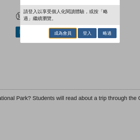
試閲
加入閱讀紀錄
請登入以享受個人化閱讀體驗，或按「略
過」繼續瀏覽。
加入／閱讀電子書
成為會員
登入
略過
ional Park? Students will read about a trip through the