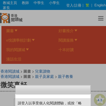
Skip
教城主頁
教師
中學生
小學生
繁
登入/註冊
|
|
English
to
家長
main
content
圖書
好書推介
e悅讀學校計劃
閱讀服務
我的閱讀城
十本好讀
漫話生活
香港閱讀城
> 圖書 >
兒童讀物
香港閱讀城
> 圖書 >
親子及家庭
>
親子教養
微笑真好
4.3
請登入以享受個人化閱讀體驗，或按「略