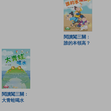
閱讀闖三關：
誰的本領高？
閱讀闖三關：
大青蛙喝水