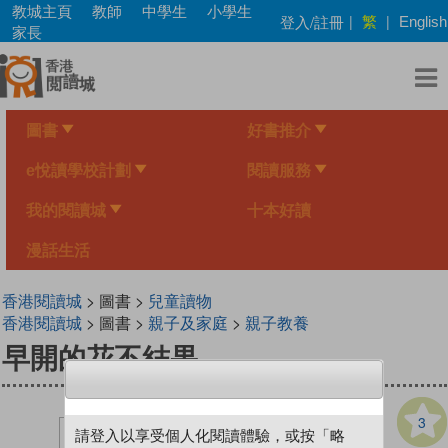
Skip
教城主頁
教師
中學生
小學生
繁
登入/註冊
|
|
English
to
家長
main
content
圖書
好書推介
e悅讀學校計劃
閱讀服務
我的閱讀城
十本好讀
漫話生活
香港閱讀城
> 圖書 >
兒童讀物
香港閱讀城
> 圖書 >
親子及家庭
>
親子教養
早開的花不結果
3
請登入以享受個人化閱讀體驗，或按「略