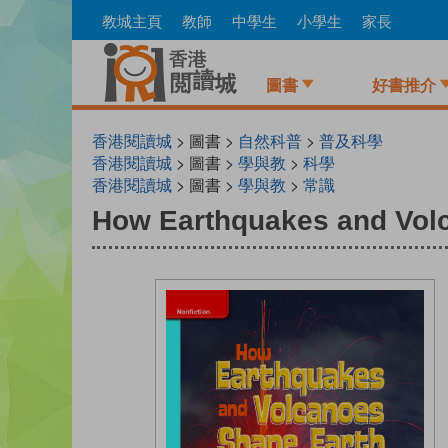
Skip
教城主頁
教師
中學生
小學生
家長
to
main
content
圖書
好書推介
香港閱讀城
> 圖書 >
自然科普
>
普及科學
香港閱讀城
> 圖書 >
學與教
>
科學
香港閱讀城
> 圖書 >
學與教
>
常識
How Earthquakes and Vol