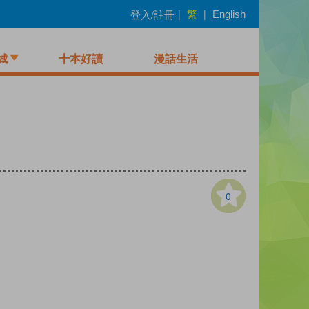
繁
登入/註冊
|
|
English
城
十本好讀
漫話生活
0