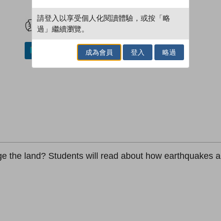
試閲
加入閱讀紀錄
請登入以享受個人化閱讀體驗，或按「略
過」繼續瀏覽。
加入／閱讀電子書
成為會員
登入
略過
 the land? Students will read about how earthquakes a