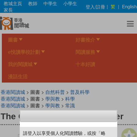
Skip
教城主頁
教師
中學生
小學生
繁
登入/註冊
|
|
English
to
家長
main
content
圖書
好書推介
e悅讀學校計劃
閱讀服務
我的閱讀城
十本好讀
漫話生活
香港閱讀城
> 圖書 >
自然科普
>
普及科學
香港閱讀城
> 圖書 >
學與教
>
科學
香港閱讀城
> 圖書 >
學與教
>
常識
The Galileo Mission to Jupiter
請登入以享受個人化閱讀體驗，或按「略
0