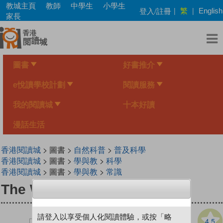
Skip
教城主頁
教師
中學生
小學生
繁
登入/註冊
|
|
English
to
家長
main
content
圖書
好書推介
e悅讀學校計劃
閱讀服務
我的閱讀城
十本好讀
漫話生活
香港閱讀城
> 圖書 >
自然科普
>
普及科學
香港閱讀城
> 圖書 >
學與教
>
科學
香港閱讀城
> 圖書 >
學與教
>
常識
The Way Eyes See it
請登入以享受個人化閱讀體驗，或按「略
4.5