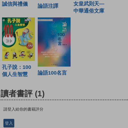
女皇武則天—
誠信與禮儀
論語注譯
中華通俗文庫
孔子說：100
論語100名言
個人生智慧
讀者書評
(1)
請登入給你的書籍評分
登入