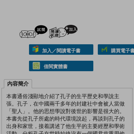
試閲
加入閱讀紀錄
加入／閱讀電子書
購買電子書 
借閱實體書
內容簡介
本書通俗淺顯地介紹了孔子的生平歷史和學說主
張。孔子，在中國兩千多年的封建社中會被人當做
「聖人」。他的思想學說對後世的影響是很大的。
本書先從孔子所處的時代環境說起，再談到孔子的
出身和家世，接着講述了他生平的主要經歷和學術
活動，分析孔子在世時始終沒有一個國君肯重用他