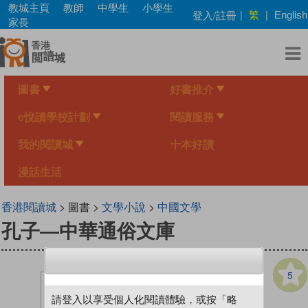
Skip
教城主頁
教師
中學生
小學生
繁
登入/註冊
|
|
English
to
家長
main
content
圖書
好書推介
e悅讀學校計劃
閱讀服務
我的閱讀城
十本好讀
漫話生活
香港閱讀城
> 圖書 >
文學小說
>
中國文學
孔子—中華通俗文庫
5
請登入以享受個人化閱讀體驗，或按「略