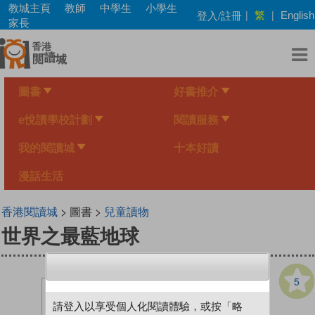
Skip
教城主頁
教師
中學生
小學生
繁
登入/註冊
|
|
English
to
家長
main
content
圖書
好書推介
e悅讀學校計劃
閱讀服務
我的閱讀城
十本好讀
漫話生活
香港閱讀城
> 圖書 >
兒童讀物
世界之最藍地球
5
請登入以享受個人化閱讀體驗，或按「略