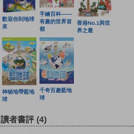
手繪百科——
歡迎你到地球
有趣的世界首
香港No.1與世
來
都
界之最
千奇百趣藍地
神秘地帶藍地
球
球
讀者書評
(4)