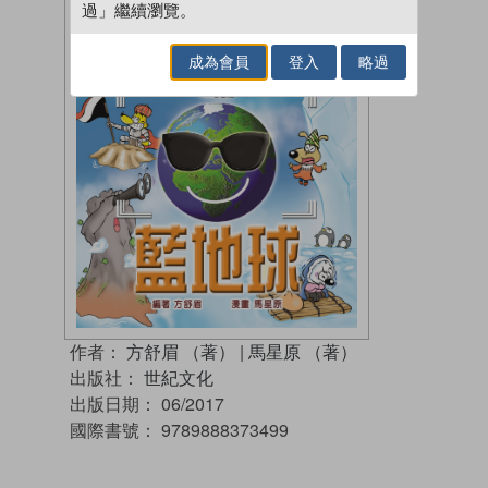
過」繼續瀏覽。
成為會員
登入
略過
作者：
方舒眉 （著）
|
馬星原 （著）
出版社：
世紀文化
出版日期：
06/2017
國際書號：
9789888373499