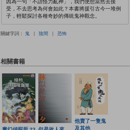
因為一句「不語怪力亂神」，我們便想當然去接
受，不去思考為何會如此？本書將援引古今一堆例
子，輕鬆探討各種奇妙的傳統鬼神觀念。
關鍵字詞：
鬼
|
陰間
|
恐怖
相關書籍
他賣了一隻鬼
及其他
似是故人來
魔幻偵探所 23