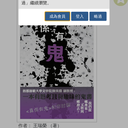
過」繼續瀏覽。
成為會員
登入
略過
作者：
王瑞榮 （著）