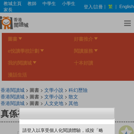
Skip
教城主頁
教師
中學生
小學生
繁
登入/註冊
|
|
English
to
家長
main
content
圖書
好書推介
e悅讀學校計劃
閱讀服務
我的閱讀城
十本好讀
漫話生活
香港閱讀城
> 圖書 >
文學小說
>
科幻歷險
香港閱讀城
> 圖書 >
文學小說
>
散文
香港閱讀城
> 圖書 >
人文史地
>
其他
真係有鬼
請登入以享受個人化閱讀體驗，或按「略
4