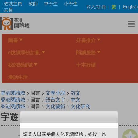
Skip
教城主頁
教師
中學生
小學生
繁
登入/註冊
|
|
English
to
家長
main
content
圖書
好書推介
e悅讀學校計劃
閱讀服務
我的閱讀城
十本好讀
漫話生活
香港閱讀城
> 圖書 >
文學小說
>
散文
香港閱讀城
> 圖書 >
語言文字
>
中文
香港閱讀城
> 圖書 >
文化藝術
>
文化研究
字遊
請登入以享受個人化閱讀體驗，或按「略
0