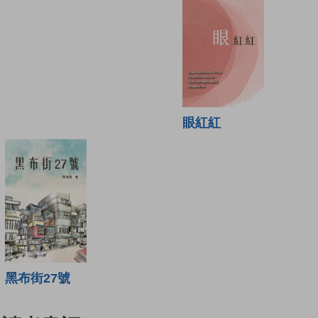
眼紅紅
黑布街27號