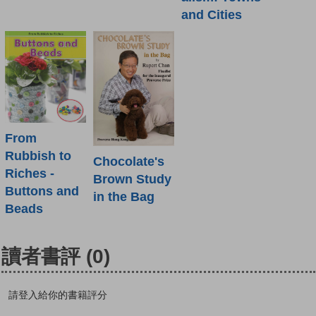
and Cities
From
Rubbish to
Chocolate's
Riches -
Brown Study
Buttons and
in the Bag
Beads
讀者書評
(0)
請登入給你的書籍評分