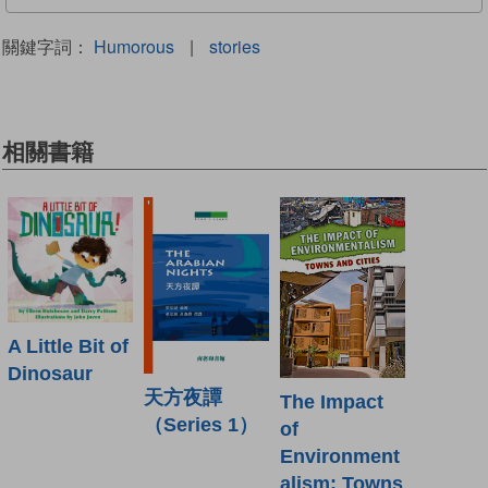
關鍵字詞：
Humorous
|
stories
相關書籍
A Little Bit of
Dinosaur
天方夜譚
The Impact
（Series 1）
of
Environment
alism: Towns