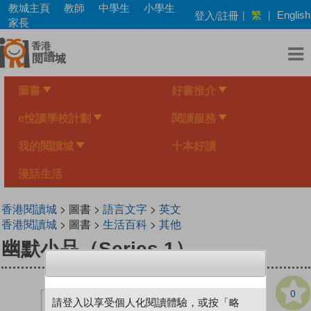
Skip
教城主頁
教師
中學生
小學生
繁
登入/註冊
|
|
English
to
家長
main
content
圖書
好書推介
e悅讀學校計劃
閱讀服務
我的閱讀城
十本好讀
漫話生活
香港閱讀城
> 圖書 >
語言文字
>
英文
香港閱讀城
> 圖書 >
生活百科
>
其他
幽默小品（Series 1）
0
請登入以享受個人化閱讀體驗，或按「略