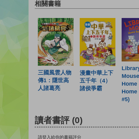
相關書籍
Librar
三國風雲人物
漫畫中華上下
Mouse
傳1：隱世高
五千年（4）
Home 
人諸葛亮
諸侯爭霸
Home 
#5)
讀者書評
(0)
請登入給你的書籍評分