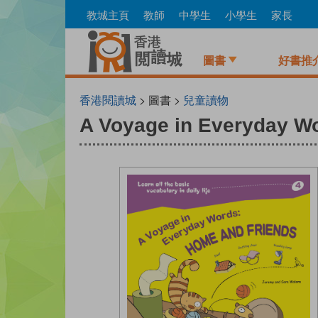
Skip
教城主頁
教師
中學生
小學生
家長
to
main
content
圖書
好書推
香港閱讀城
> 圖書 >
兒童讀物
A Voyage in Everyday W