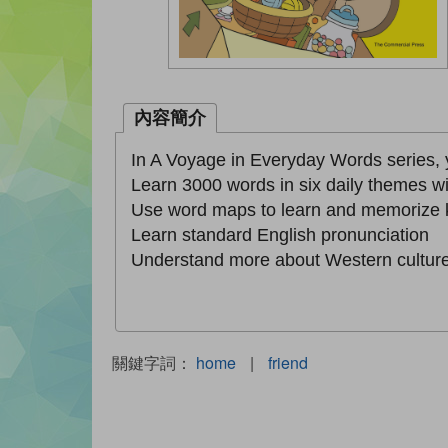
內容簡介
In A Voyage in Everyday Words series, 
Learn 3000 words in six daily themes wit
Use word maps to learn and memorize 
Learn standard English pronunciation
Understand more about Western cultur
關鍵字詞：
home
|
friend