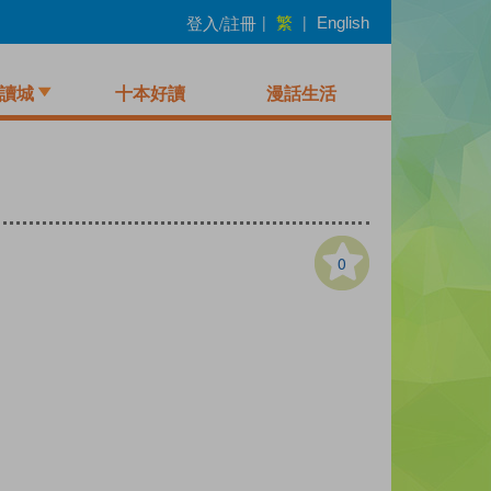
繁
登入/註冊
|
|
English
讀城
十本好讀
漫話生活
0