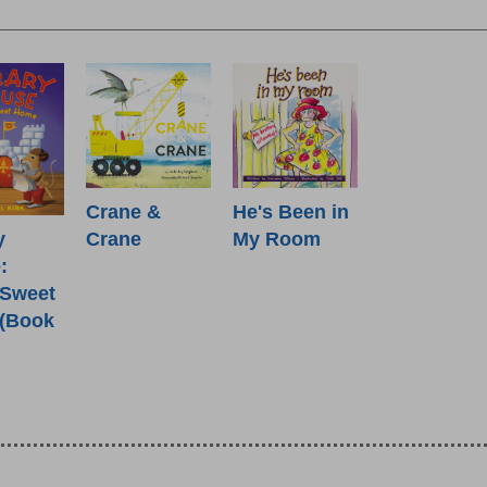
He's Been in
Crane &
My Room
Crane
y
:
Sweet
(Book