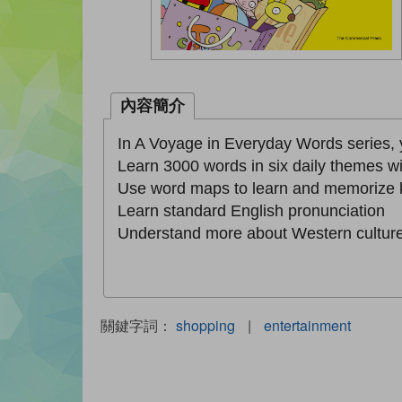
內容簡介
In A Voyage in Everyday Words series, 
Learn 3000 words in six daily themes wit
Use word maps to learn and memorize 
Learn standard English pronunciation
Understand more about Western cultur
關鍵字詞：
shopping
|
entertainment