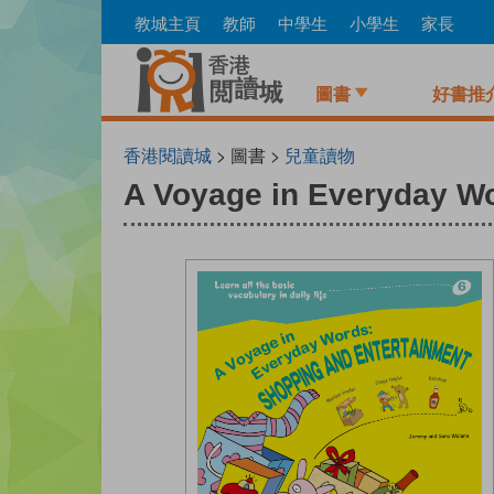
Skip
教城主頁
教師
中學生
小學生
家長
to
main
content
圖書
好書推
香港閱讀城
> 圖書 >
兒童讀物
A Voyage in Everyday Wo