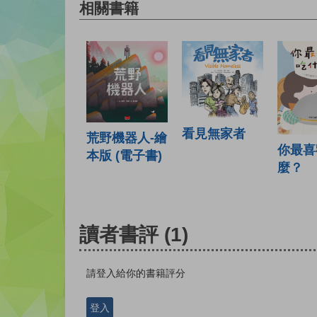
相關書籍
看見無家者
荒野機器人-繪
你最喜
本版 (電子書)
麼？
讀者書評
(1)
請登入給你的書籍評分
登入