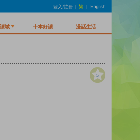
繁
登入/註冊
|
|
English
讀城
十本好讀
漫話生活
5