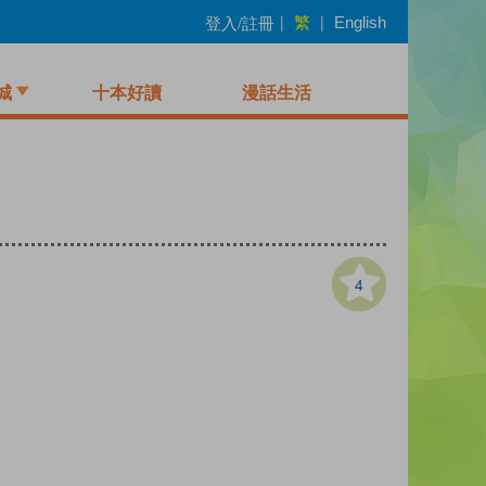
繁
登入/註冊
|
|
English
城
十本好讀
漫話生活
4