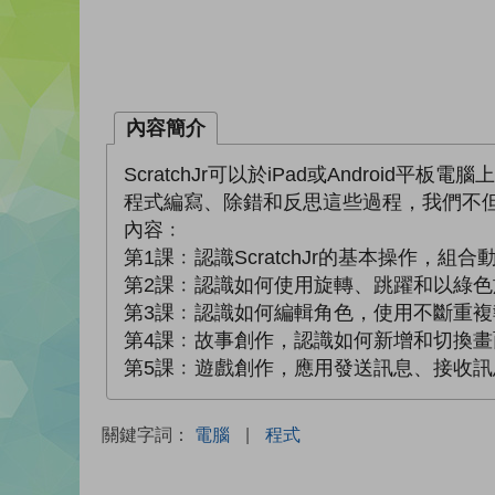
內容簡介
ScratchJr可以於iPad或Andr
程式編寫、除錯和反思這些過程，我們不
內容﹕
第1課﹕認識ScratchJr的基本操作，
第2課﹕認識如何使用旋轉、跳躍和以綠
第3課﹕認識如何編輯角色，使用不斷重
第4課﹕故事創作，認識如何新增和切換
第5課﹕遊戲創作，應用發送訊息、接收
關鍵字詞：
電腦
|
程式