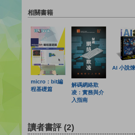
相關書籍
AI 小說
micro：bit編
解碼網絡欺
程基礎篇
凌：實務與介
入指南
讀者書評
(2)