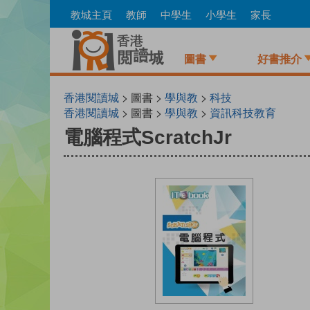
Skip
教城主頁
教師
中學生
小學生
家長
to
main
content
圖書
好書推介
香港閱讀城
> 圖書 >
學與教
>
科技
香港閱讀城
> 圖書 >
學與教
>
資訊科技教育
電腦程式ScratchJr