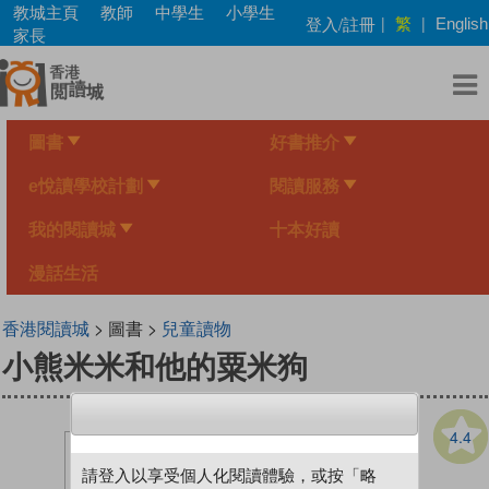
Skip
教城主頁
教師
中學生
小學生
繁
登入/註冊
|
|
English
to
家長
main
content
圖書
好書推介
e悅讀學校計劃
閱讀服務
我的閱讀城
十本好讀
漫話生活
香港閱讀城
> 圖書 >
兒童讀物
小熊米米和他的粟米狗
4.4
請登入以享受個人化閱讀體驗，或按「略