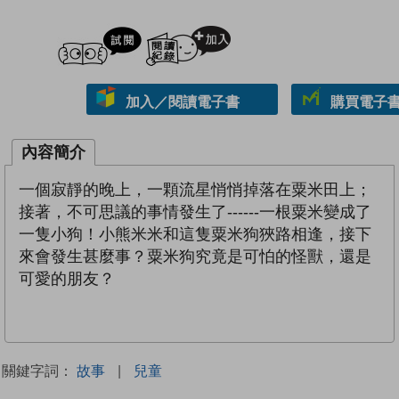
試閲
加入閱讀紀錄
加入／閱讀電子書
購買電子書 
內容簡介
一個寂靜的晚上，一顆流星悄悄掉落在粟米田上；
接著，不可思議的事情發生了------一根粟米變成了
一隻小狗！小熊米米和這隻粟米狗狹路相逢，接下
來會發生甚麼事？粟米狗究竟是可怕的怪獸，還是
可愛的朋友？
關鍵字詞：
故事
|
兒童