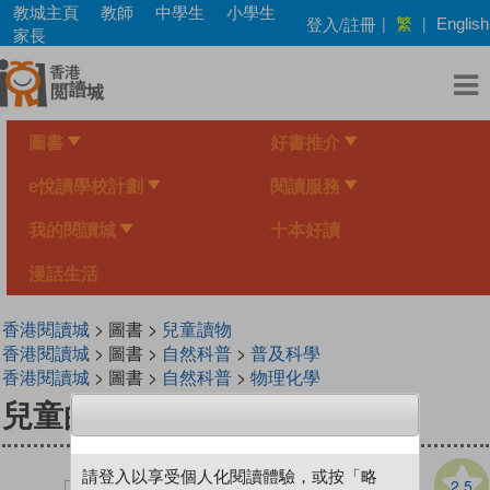
Skip
教城主頁
教師
中學生
小學生
繁
登入/註冊
|
|
English
to
家長
main
content
圖書
好書推介
e悅讀學校計劃
閱讀服務
我的閱讀城
十本好讀
漫話生活
香港閱讀城
> 圖書 >
兒童讀物
香港閱讀城
> 圖書 >
自然科普
>
普及科學
香港閱讀城
> 圖書 >
自然科普
>
物理化學
兒童的科學 108 大自然飛行家
請登入以享受個人化閱讀體驗，或按「略
2.5