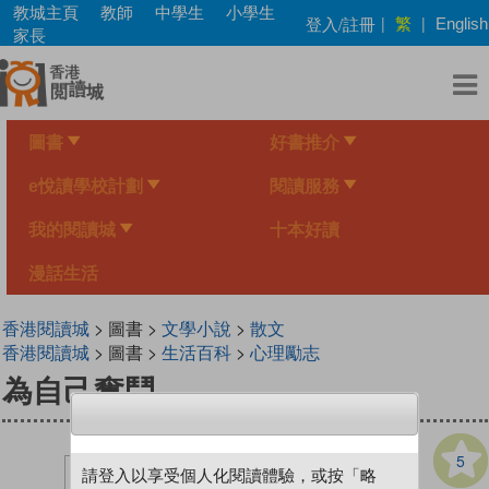
Skip
教城主頁
教師
中學生
小學生
繁
登入/註冊
|
|
English
to
家長
main
content
圖書
好書推介
e悅讀學校計劃
閱讀服務
我的閱讀城
十本好讀
漫話生活
香港閱讀城
> 圖書 >
文學小說
>
散文
香港閱讀城
> 圖書 >
生活百科
>
心理勵志
為自己奮鬥
5
請登入以享受個人化閱讀體驗，或按「略