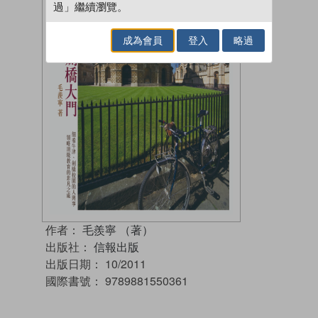
過」繼續瀏覽。
成為會員
登入
略過
作者：
毛羨寧 （著）
出版社：
信報出版
出版日期：
10/2011
國際書號：
9789881550361