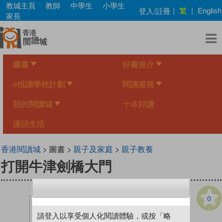
Skip
教城主頁
教師
中學生
小學生
繁
登入/註冊
|
|
English
to
家長
main
content
圖書
好書推介
e悅讀學校計劃
閱讀服務
我的閱讀城
十本好讀
漫話生活
香港閱讀城
> 圖書 >
親子及家庭
>
親子教養
打開牛津劍橋大門
0
請登入以享受個人化閱讀體驗，或按「略