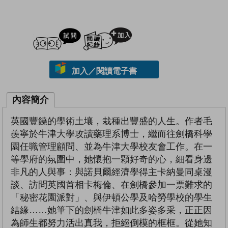
試閲
加入閱讀紀錄
加入／閱讀電子書
內容簡介
英國豐饒的學術土壤，栽種出豐盛的人生。作者毛
羨寧於牛津大學攻讀藥理系博士，繼而往劍橋科學
園任職管理顧問、並為牛津大學校友會工作。在一
等學府的氛圍中，她懷抱一顆好奇的心，細看身邊
非凡的人與事：與諾貝爾經濟學得主卡納曼同桌漫
談、訪問英國首相卡梅倫、在劍橋參加一票難求的
「秘密花園派對」、與伊頓公學及哈勞學校的學生
結緣……她筆下的劍橋牛津如此多姿多采，正正因
為師生都努力活出真我，拒絕倒模的框框。從她知