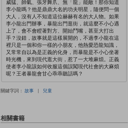
威猛、帥氣、張牙舞爪、無「龍」能敵！那你知道
李小龍嗎？他是鼎鼎大名的功夫明星，隨便問一個
大人，沒有人不知道這位赫赫有名的大人物。如果
李小龍出門辦事，暴龍出門逛街，就這麼不小心遇
上了，會不會瞪著對方、開始鬥嘴，甚至大打出
手？沒錯，故事就是這樣展開的，不過李小龍在這
裡只是一個和你一樣的小朋友，他熱愛恐龍知識，
又常常自以為是正義的化身，而暴龍是不小心坐著
時光機，來到現代逛大街，惹了一大堆麻煩。正義
使者李小龍該如何收服這個誤闖現代社會的大麻煩
呢？王者暴龍會甘心乖乖聽話嗎？
關鍵字詞：
故事
|
兒童
相關書籍