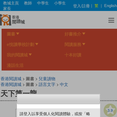
Skip
教城主頁
教師
中學生
小學生
繁
登入/註冊
|
|
English
to
家長
main
content
圖書
好書推介
e悅讀學校計劃
閱讀服務
我的閱讀城
十本好讀
漫話生活
香港閱讀城
> 圖書 >
兒童讀物
香港閱讀城
> 圖書 >
語言文字
>
中文
天下第一龍
3.9
請登入以享受個人化閱讀體驗，或按「略