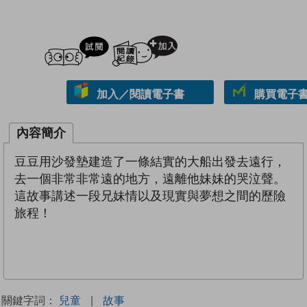
試閲
加入閱讀紀錄
加入／閱讀電子書
購買電子書 
內容簡介
豆豆用沙發墊建造了一條結實的大船出發去遠行，
去一個非常非常遠的地方，遠離他妹妹的哭泣聲。
這故事講述一段兄妹情以及現實與夢想之間的歷險
旅程！
關鍵字詞：
兒童
|
故事