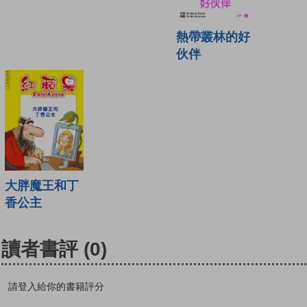
熱帶叢林的好
伙伴
大胖魔王和丁
香公主
讀者書評
(0)
請登入給你的書籍評分