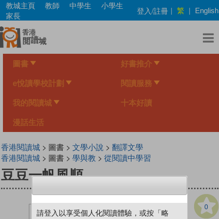
Skip
教城主頁
教師
中學生
小學生
繁
登入/註冊
|
|
English
to
家長
main
content
圖書
好書推介
e悅讀學校計劃
閱讀服務
我的閱讀城
十本好讀
漫話生活
香港閱讀城
> 圖書 >
文學小說
>
翻譯文學
香港閱讀城
> 圖書 >
學與教
>
從閱讀中學習
豆豆一帆風順
0
請登入以享受個人化閱讀體驗，或按「略