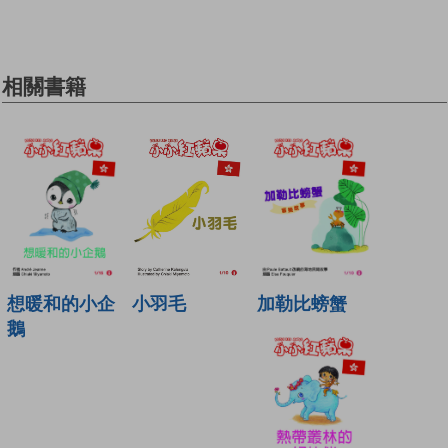
相關書籍
想暖和的小企
加勒比螃蟹
小羽毛
鵝