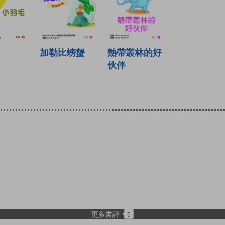
加勒比螃蟹
熱帶叢林的好
伙伴
更多書評
5