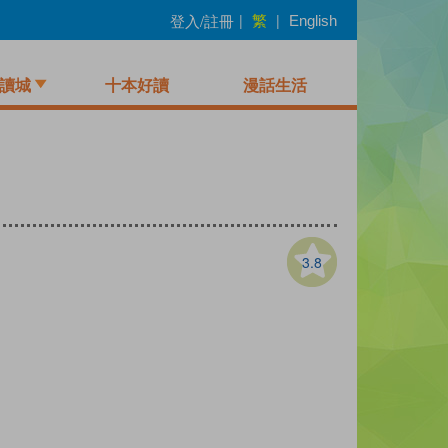
繁
登入/註冊
|
|
English
讀城
十本好讀
漫話生活
3.8