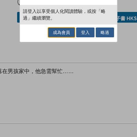
請登入以享受個人化閱讀體驗，或按「略
過」繼續瀏覽。
加入／閱讀電子書
購買電子書 HK$
成為會員
登入
略過
落在男孩家中，他急需幫忙……