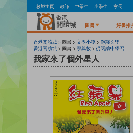
Skip
教城主頁
教師
中學生
小學生
家長
to
main
content
圖書
好書推
香港閱讀城
> 圖書 >
文學小說
>
翻譯文學
香港閱讀城
> 圖書 >
學與教
>
從閱讀中學習
我家來了個外星人