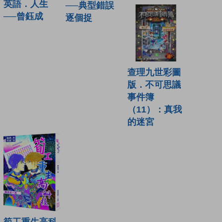
英語．人生
──典型錯誤
──曾鈺成
逐個捉
查理九世彩圖
版．不可思議
事件簿
（11）：真我
的迷宮
筍工重生高科