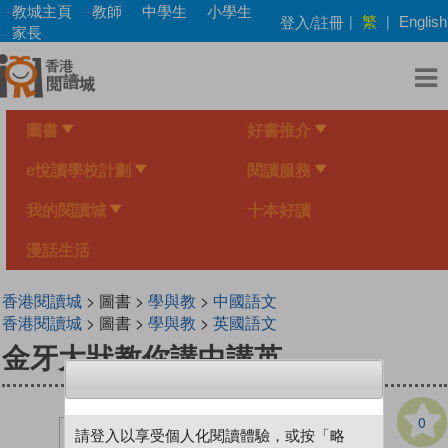
Skip
教城主頁
教師
中學生
小學生
繁
登入/註冊
|
|
English
to
家長
main
content
圖書
好書推介
e悅讀學校計劃
閱讀服務
我的閱讀城
十本好讀
漫話生活
香港閱讀城
> 圖書 >
學與教
>
中國語文
香港閱讀城
> 圖書 >
學與教
>
英國語文
金牙大狀教你講中講英
0
請登入以享受個人化閱讀體驗，或按「略