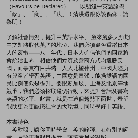
（Favours be Declared）……以顯淺中英語論盡
「政」、「商」、「法」！清洪還跟你談偶像，論
黎眀！
了解社會情況，提升中英語水平。 愈來愈多人預期
中文即將取代英語的地位。我們必須避免重蹈日本
人的覆轍——八十年代，日本人確信他們的國家將
會統治世界，相信他們經濟及營商方式均遠勝美
國，而事實有目共暏！人人北望神州，中國大陸所
有兒童皆學習英語，中國愈是富强，能操雙語的國
民比例便愈是提升。要跟新加坡、上海及北京等地
競爭，我們必須採取逼切行動，來提升會話及書寫
英語的水平。此書，就是在這個趨勢下面世，希望
能助更為更認識社會的大環境，同時學好中英語。
本書特色
中英對照，讓你同時學會中英的詮釋。在特別的詞
彙、片語更有醒目提示，讓讀者易於對照。