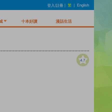
繁
登入/註冊
|
|
English
城
十本好讀
漫話生活
4.7