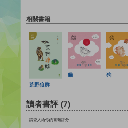
相關書籍
貓
狗
荒野狼群
讀者書評
(7)
請登入給你的書籍評分