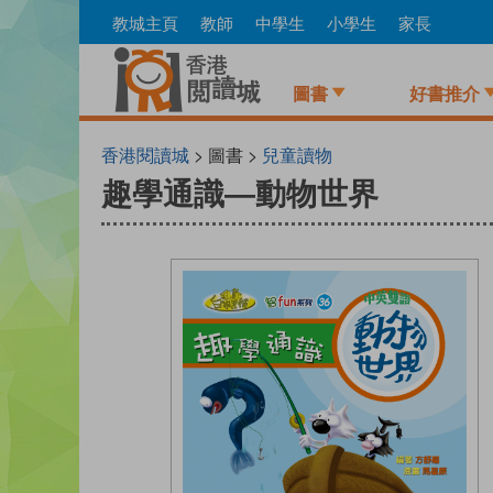
Skip
教城主頁
教師
中學生
小學生
家長
to
main
content
圖書
好書推介
香港閱讀城
> 圖書 >
兒童讀物
趣學通識—動物世界