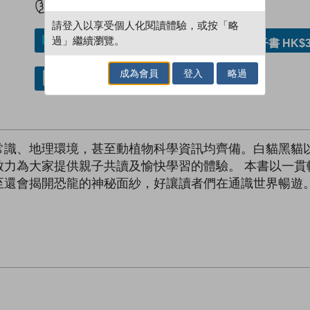
請登入以享受個人化閱讀體驗，或按「略
過」繼續瀏覽。
加入／閱讀電子書
購買電子書 HK$3
成為會員
登入
略過
借閱實體書
常識、地理環境，甚至動植物科學資訊均齊備。白貓黑貓
致力為大家提供親子共讀及愉快學習的體驗。 本書以一貫
至還會揭開恐龍的神秘面紗，好讓讀者們在通識世界暢遊