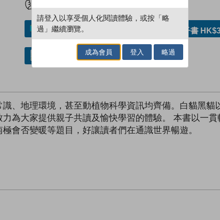
請登入以享受個人化閱讀體驗，或按「略
過」繼續瀏覽。
加入／閱讀電子書
購買電子書 HK$3
成為會員
登入
略過
借閱實體書
常識、地理環境，甚至動植物科學資訊均齊備。白貓黑貓
致力為大家提供親子共讀及愉快學習的體驗。 本書以一貫
南極會否變暖等題目，好讓讀者們在通識世界暢遊。