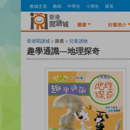
Skip
教城主頁
教師
中學生
小學生
家長
to
main
content
圖書
好書推介
香港閱讀城
> 圖書 >
兒童讀物
趣學通識—地理探奇