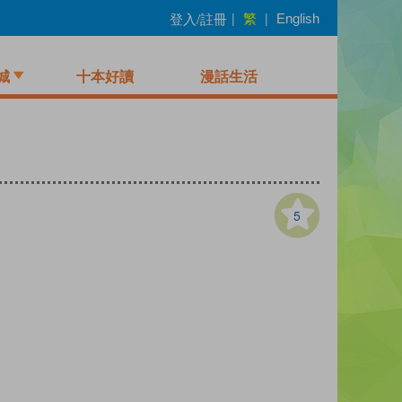
繁
登入/註冊
|
|
English
城
十本好讀
漫話生活
5