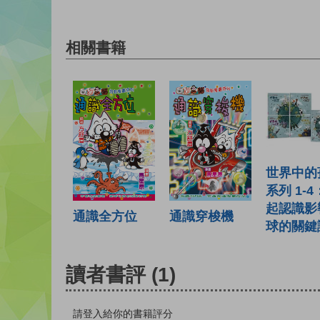
相關書籍
世界中的
系列 1-
起認識影
通識全方位
通識穿梭機
球的關鍵
讀者書評
(1)
請登入給你的書籍評分