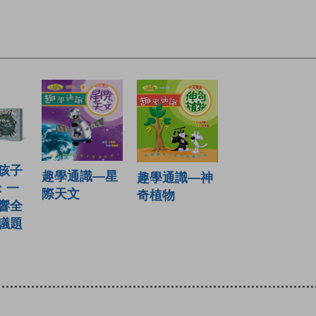
孩子
趣學通識—星
趣學通識—神
4：一
際天文
奇植物
響全
議題