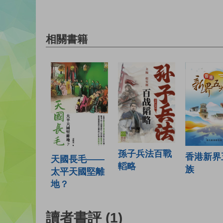
相關書籍
孫子兵法百戰
香港新界
天國長毛——
轁略
族
太平天國堅離
地？
讀者書評
(1)