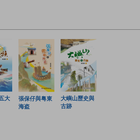
五大
大嶼山歷史與
張保仔與粤東
古跡
海盗