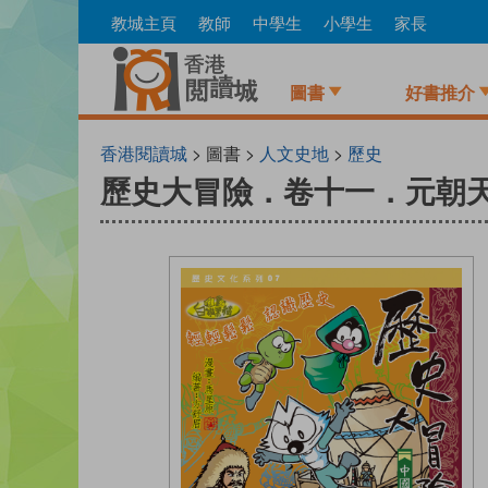
Skip
教城主頁
教師
中學生
小學生
家長
to
main
content
圖書
好書推介
香港閱讀城
> 圖書 >
人文史地
>
歷史
歷史大冒險．卷十一．元朝