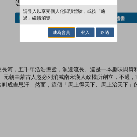
請登入以享受個人化閱讀體驗，或按「略
過」繼續瀏覽。
借閱實體書
加入／閱讀電子書
成為會員
登入
略過
史長河，五千年浩浩盪盪，源遠流長。這是一本趣味與資
。 元朝由蒙古人忽必列消滅南宋漢人政權所創立，不過，
名叫成吉思汗。然而，這個「馬上得天下、馬上治天下」