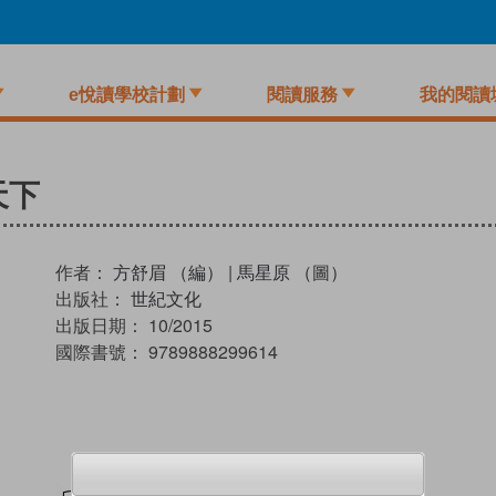
e悅讀學校計劃
閱讀服務
我的閱讀
天下
作者：
方舒眉 （編）
|
馬星原 （圖）
出版社：
世紀文化
出版日期：
10/2015
國際書號：
9789888299614
試閲
加入閱讀紀錄