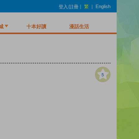
繁
登入/註冊
|
|
English
城
十本好讀
漫話生活
5