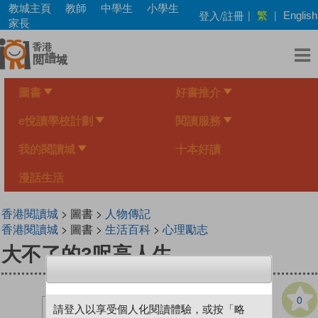
Skip
教城主頁
教師
中學生
小學生
繁
登入/註冊
|
|
English
to
家長
main
content
圖書
好書推介
e悅讀學校計劃
閱讀服務
我的閱讀城
十本好讀
漫話生活
香港閱讀城
> 圖書 >
人物傳記
香港閱讀城
> 圖書 >
生活百科
>
心理勵志
大不了的3呎高人生
0
請登入以享受個人化閱讀體驗，或按「略