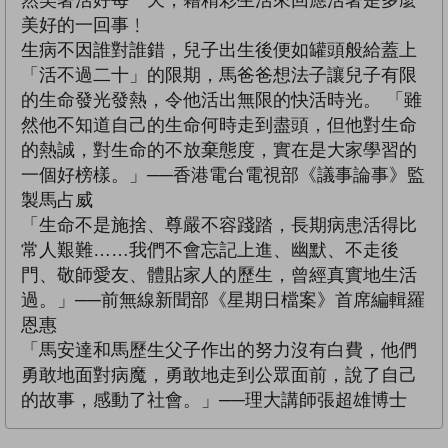
然笑著活好每一天，藉精彩生活來回應活著是多麼
美好的一回事﹗
生病不因誰對誰錯，兒子出生後便如罐頭般給蓋上
「活不過二十」的限期，馬爸爸想法子讓兒子有限
的生命發光發熱，令他活出無限的快活時光。 「雖
然他不知道自己的生命何時走到盡頭，但他對生命
的熱誠，對生命的不放棄態度，實在是大家學習的
一個好榜樣。」──香港電台電視部《議事論事》監
製馬占威
「生命不是施捨、尊嚴不容踐踏，長期病患活得比
常人艱難……我們不會忘記上進、幽默、不走後
門、敬師愛友、體貼家人的歷生，曾經真實地生活
過。」──前無線新聞部《星期日檔案》首席編輯羅
恩惠
「馬安達和馬歷生父子作出的努力沒有白費，他們
勇敢地面對病魔，勇敢地走到公眾面前，說了自己
的故事，感動了社會。」──理大講師張超雄博士