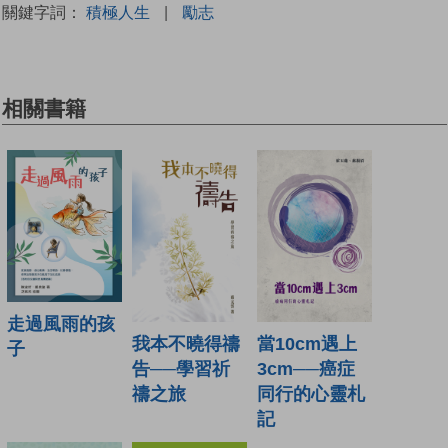
關鍵字詞：
積極人生
|
勵志
相關書籍
走過風雨的孩
我本不曉得禱
當10cm遇上
子
告──學習祈
3cm──癌症
禱之旅
同行的心靈札
記