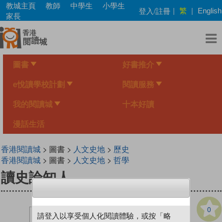
Skip
教城主頁
教師
中學生
小學生
繁
登入/註冊
|
|
English
to
家長
main
content
圖書
好書推介
e悅讀學校計劃
閱讀服務
我的閱讀城
十本好讀
漫話生活
香港閱讀城
> 圖書 >
人文史地
>
歷史
香港閱讀城
> 圖書 >
人文史地
>
哲學
讀史論知人
0
請登入以享受個人化閱讀體驗，或按「略