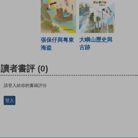
大嶼山歷史與
張保仔與粤東
古跡
海盗
讀者書評
(0)
請登入給你的書籍評分
登入