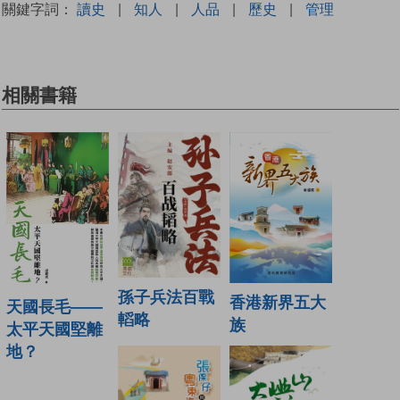
關鍵字詞：
讀史
|
知人
|
人品
|
歷史
|
管理
相關書籍
孫子兵法百戰
香港新界五大
天國長毛——
轁略
族
太平天國堅離
地？