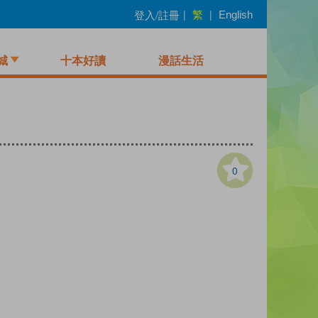
繁
登入/註冊
|
|
English
城
十本好讀
漫話生活
0