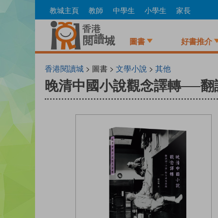
Skip
教城主頁
教師
中學生
小學生
家長
to
main
content
圖書
好書推介
香港閱讀城
> 圖書 >
文學小說
>
其他
晚清中國小說觀念譯轉──翻