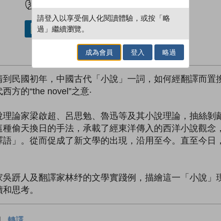
請登入以享受個人化閱讀體驗，或按「略
過」繼續瀏覽。
借閱實體書
成為會員
登入
略過
清到民國初年，中國古代「小說」一詞，如何經翻譯而置
the novel”之意‧
說理論家梁啟超、呂思勉、魯迅等及其小說理論，抽絲剝
這種偷天換日的手法，承載了經東洋傳入的西洋小說觀念
譯語」。從而促成了新文學的出現，沿用至今。直至今日
家吳趼人及翻譯家林纾的文學實踐例，描繪這一「小說」
讀和思考。
|
轉譯