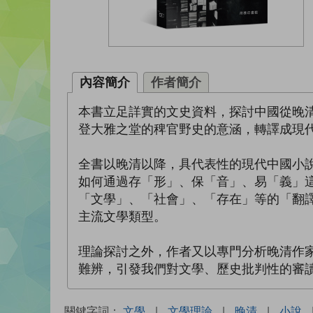
內容簡介
作者簡介
本書立足詳實的文史資料，探討中國從晚
登大雅之堂的稗官野史的意涵，轉譯成現代西方的“
全書以晚清以降，具代表性的現代中國小
如何通過存「形」、保「音」、易「義」
「文學」、「社會」、「存在」等的「翻
主流文學類型。
理論探討之外，作者又以專門分析晚清作
難辨，引發我們對文學、歷史批判性的審
關鍵字詞：
文學
|
文學理論
|
晚清
|
小說