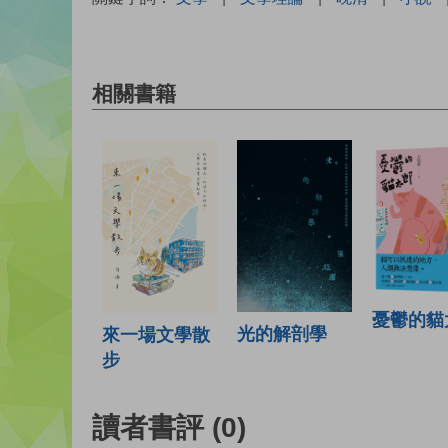
相關書籍
憂鬱的貓
光的解剖學
來一場文學散
步
讀者書評
(0)