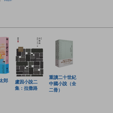
重讀二十世紀
太郎
盧因小說二
中國小說（全
集：拉撒路
二冊）