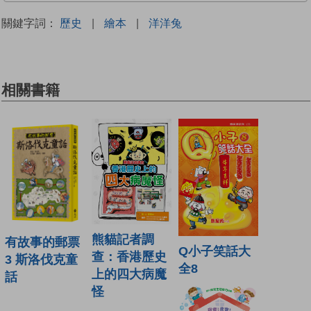
關鍵字詞：
歷史
|
繪本
|
洋洋兔
相關書籍
熊貓記者調
有故事的郵票
Q小子笑話大
查：香港歷史
3 斯洛伐克童
全8
上的四大病魔
話
怪