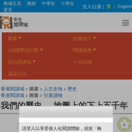
Skip
教城主頁
教師
中學生
小學生
繁
登入/註冊
|
|
English
to
家長
main
content
圖書
好書推介
e悅讀學校計劃
閱讀服務
我的閱讀城
十本好讀
漫話生活
香港閱讀城
> 圖書 >
人文史地
>
歷史
香港閱讀城
> 圖書 >
兒童讀物
我們的歷史──地圖上的下上五千年
4
請登入以享受個人化閱讀體驗，或按「略